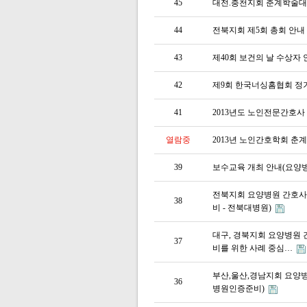
45
대전.충천지회 춘계학술대
44
전북지회 제5회 총회 안내
43
제40회 보건의 날 수상자 
42
제9회 한국너싱홈협회 정기총
41
2013년도 노인전문간호
열람중
2013년 노인간호학회 춘
39
보수교육 개최 안내(요양병
전북지회 요양병원 간호사
38
비 - 전북대병원)
대구, 경북지회 요양병원 
37
비를 위한 사례 중심…
부산,울산,경남지회 요양
36
병원인증준비)