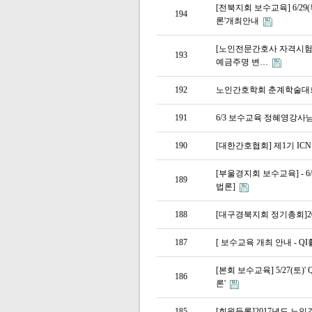
[전북지회 보수교육] 6/2
194
론'개최안내
[노인전문간호사 자격시험대비
193
예금주명 변…
192
노인간호학회 춘계학술대회 
191
6/3 보수교육 정혜영강사
190
[대한간호협회] 제1기 ICN Le
[부울경지회 보수교육] - 6
189
법론]
188
[대구경북지회 정기총회]20
187
[ 보수교육 개최 안내 - 
[본회 보수교육] 5/27(토
186
론'
185
[회원등록]2017년도 노