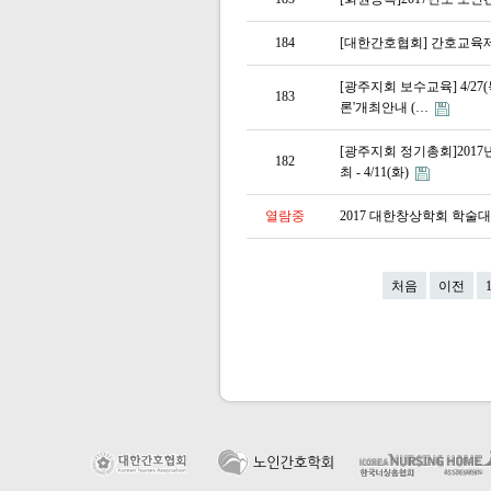
184
[대한간호협회] 간호교육
[광주지회 보수교육] 4/2
183
론'개최안내 (…
[광주지회 정기총회]201
182
최 - 4/11(화)
열람중
2017 대한창상학회 학술
처음
이전