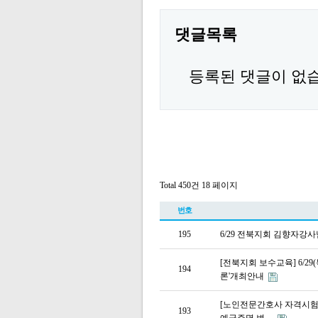
댓글목록
등록된 댓글이 없
Total 450건
18 페이지
번호
195
6/29 전북지회 김향자강
[전북지회 보수교육] 6/2
194
론'개최안내
[노인전문간호사 자격시험대비
193