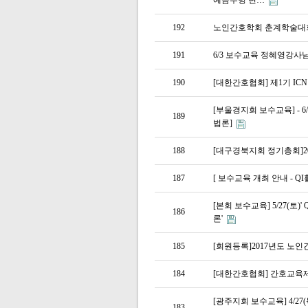
예금주명 변…
192
노인간호학회 춘계학술대회 
191
6/3 보수교육 정혜영강사
190
[대한간호협회] 제1기 ICN Le
[부울경지회 보수교육] - 6
189
법론]
188
[대구경북지회 정기총회]20
187
[ 보수교육 개최 안내 - 
[본회 보수교육] 5/27(토
186
론'
185
[회원등록]2017년도 노
184
[대한간호협회] 간호교육
[광주지회 보수교육] 4/2
183