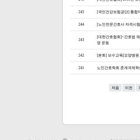
245
[국민건강보험공단] 통합
244
[노인전문간호사 자격시험
[대한간호협회]<간호법 제
243
명 운동
242
[본회] 보수교육[요양병
241
노인간호학회 춘계국제
처음
이전