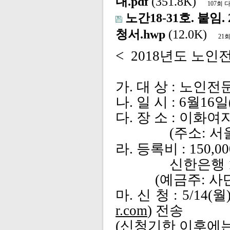
내.pdf
(351.8K)
107회
노간18-31호. 붙
청서.hwp
(12.0K)
21
<
2018
년도 노인
가
.
대 상
:
노인전문
나
.
일 시
: 6
월
16
일
다
.
장 소
:
이화여
(
주소
:
서
라
. 등록비
: 150,0
신한은행
(
예금주
:
사
마
.
신 청
: 5/14(월)
r.com
)
전송
(
신청기한 이후에