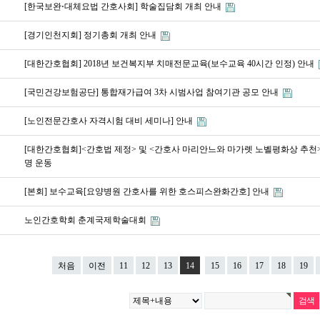
[한국보완⋅대체요법 간호사회] 학술집담회 개최 안내
[경기인천지회] 정기총회 개최 안내
[대한간호협회] 2018년 보건복지부 치매전문교육(보수교육 40시간 인정) 안내
[국민건강보험공단] 통합재가급여 3차 시범사업 참여기관 공모 안내
[노인전문간호사 자격시험 대비 세미나] 안내
[대한간호협회]<간호법 제정> 및 <간호사 마리안느와 마가렛 노벨평화상 추천> 
명 운동
[본회] 보수교육[요양병원 간호사를 위한 호스피스완화간호] 안내
노인간호학회 춘계국제학술대회
처음
이전
11
12
13
14
15
16
17
18
19