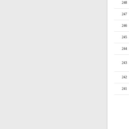
248
247
246
245
244
243
242
241