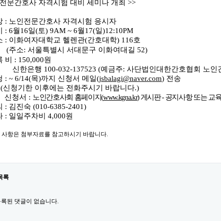
인전문간호사 자격시험 대비 세미나 개최 >>
상
:
노인전문간호사 자격시험 응시자
시
: 6
월
16
일
(
토
) 9AM ~ 6
월
17(
일
)12:10PM
소
:
이화여자대학교 헬렌관
(
간호대학
) 116
호
(
주소
:
서울특별시 서대문구 이화여대길
52)
록 비
: 150,000
원
한은행
100-032-137523
(
예금주
:
사단법인대한간호협회 노인
청
: ~ 6/14(
목
)
까지 신청서 메일
(
jsbalagi@naver.com
)
전송
(
신청기한 이후에는 전화주시기 바랍니다
.)
청서
:
노인간호사회 홈페이지
(
www.kgna.kr
)
게시판
-
공지사항 또는 교육
의
:
김진숙
(010-6385-2401)
타
:
일일주차비
4,000
원
 사항은 첨부자료를 참고하시기 바랍니다.
목록
록된 댓글이 없습니다.