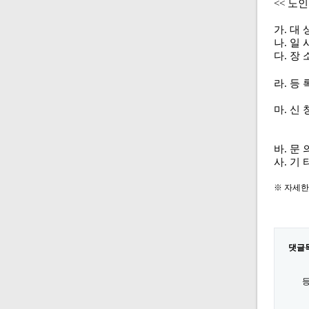
<< 노
가
.
대 
나
.
일 
다
.
장 
라
.
등 
신
마
.
신 
신
바
.
문 
사
.
기 
※ 자세한
댓글
등