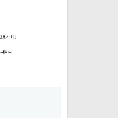
간호사회
)
/세미나