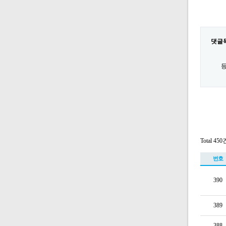
댓글
등
Total 450
번호
390
389
388