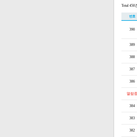
Total 450
번호
390
389
388
387
386
열람
384
383
382