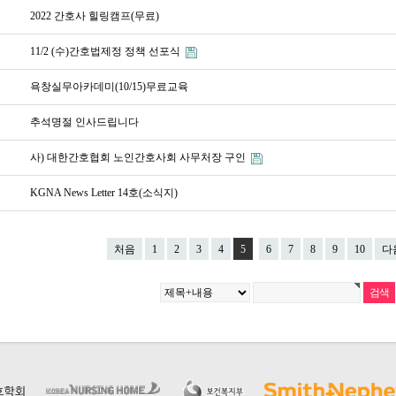
2022 간호사 힐링캠프(무료)
11/2 (수)간호법제정 정책 선포식
욕창실무아카데미(10/15)무료교육
추석명절 인사드립니다
사) 대한간호협회 노인간호사회 사무처장 구인
KGNA News Letter 14호(소식지)
처음
1
2
3
4
5
6
7
8
9
10
다