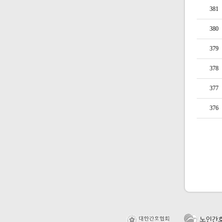
381
380
379
378
377
376