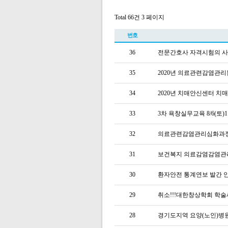
Total 66건
3 페이지
번호
36
전문간호사 자격시험의 사
35
2020년 의료관련감염관
34
2020년 치매안신센터 
33
3차 욕창실무교육 8/6(토)11
32
의료관련감염관리심화과
31
보건복지 의료감염감염관
30
환자안전 통계연보 발간 안내(
29
취소!!!대한창상학회 학술세미나(T
28
경기도지역 요양(노인)병