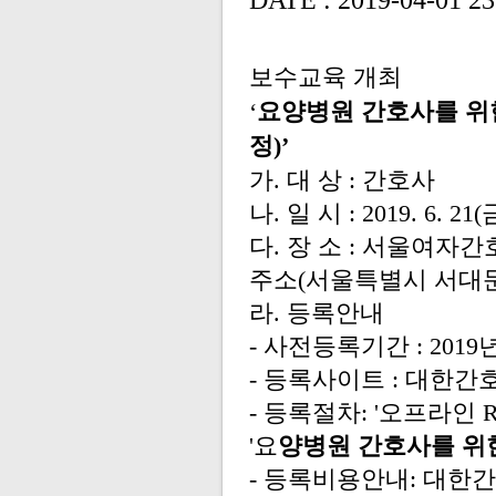
DATE : 2019-04-01 23
보수교육 개최
‘
요양병원 간호사를 위
정
)’
가
.
대 상
:
간호사
나
.
일 시
: 2019. 6. 21(
다
.
장 소
:
서울여자간
주소
(
서울특별시 서대
라
.
등록안내
-
사전등록기간
: 2019
-
등록사이트
:
대한간
-
등록절차
: '
오프라인
'
요
양병원 간호사를 위
-
등록비용안내
:
대한간