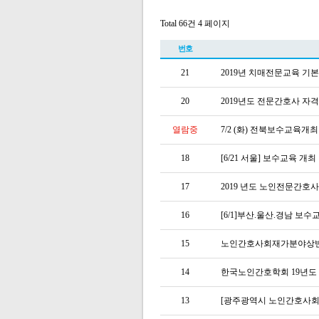
Total 66건
4 페이지
번호
21
2019년 치매전문교육 기
20
2019년도 전문간호사 자
열람중
7/2 (화) 전북보수교육개
18
[6/21 서울] 보수교육 개최
17
2019 년도 노인전문간호
16
[6/1]부산.울산.경남 보
15
노인간호사회재가분야상
14
한국노인간호학회 19년
13
[광주광역시 노인간호사회