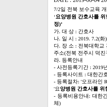
DATE : 2019-06-04 20
7/2일 전북 보수교육 
‘
요양병원 간호사를 위
정
)’
가
.
대 상
:
간호사
나
.
일 시
: 2019. 7.2(화
다
.
장 소
: 전북대학교
주소
(전북 전주시 덕진
라
.
등록안내
-
사전등록기간
: 2019
년
-
등록사이트
:
대한간
-
등록절차
: '
오프라인
'
요
양병원 간호사를 위
-
등록비용안내
:
대한
체)