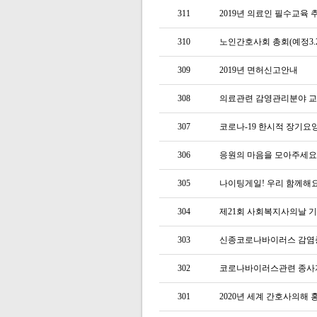
311
2019년 의료인 필수교육
310
노인간호사회 총회(예정3.
309
2019년 면허신고안내
308
의료관련 감영관리분야 
307
코로나-19 한시적 장기요
306
응원의 마음을 모아주세요!
305
나이팅게일! 우리 함께해요
304
제21회 사회복지사의날 
303
신종코로나바이러스 감염
302
코로나바이러스관련 종사
301
2020년 세계 간호사의해 