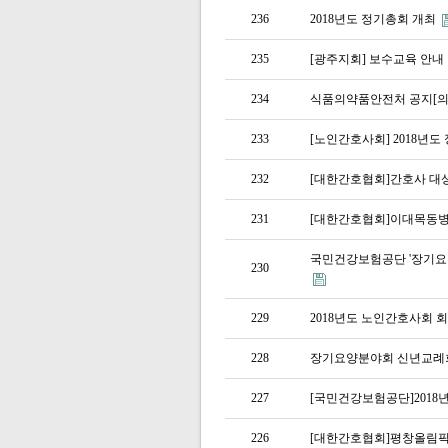
236
2018년도 정기총회 개최
235
[광주지회] 보수교육 안내
234
식품의약품안전처 공지[
233
[노인간호사회] 2018년도
232
[대한간호협회]간호사 대상
231
[대한간호협회]이대목동
국민건강보험공단 '장기요양
230
229
2018년도 노인간호사회 
228
장기요양분야회 신년교례
227
[국민건강보험공단]2018
226
[대한간호협회]평창올림픽