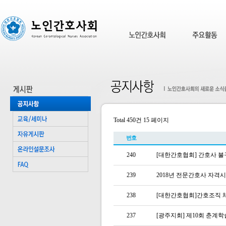
Total 450건
15 페이지
번호
240
[대한간호협회] 간호사 불
239
2018년 전문간호사 자격
238
[대한간호협회]간호조직 체
237
[광주지회] 제10회 춘계