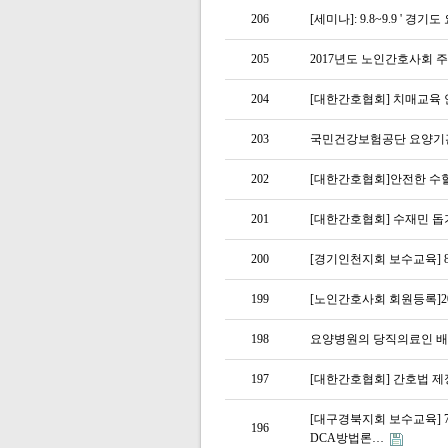
206
[세미나]: 9.8~9.9 ' 
205
2017년도 노인간호사회 
204
[대한간호협회] 치매교육
203
국민건강보험공단 요양기
202
[대한간호협회]안전한 수
201
[대한간호협회] 수재민 돕
200
[경기인천지회 보수교육] 
199
[노인간호사회 회원등록]2
198
요양병원의 당직의료인 배
197
[대한간호협회] 간호법 제
[대구경북지회 보수교육] 7
196
DCA방법론…