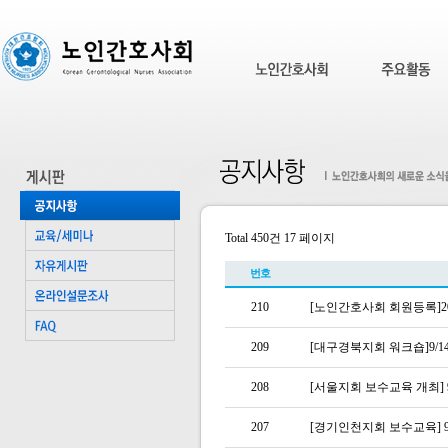
Total 450건
17 페이지
번호
210
[노인간호사회 회원등록]2
209
[대구경북지회 워크숍]9/
208
[서울지회 보수교육 개최] 9/
207
[경기인천지회 보수교육] 