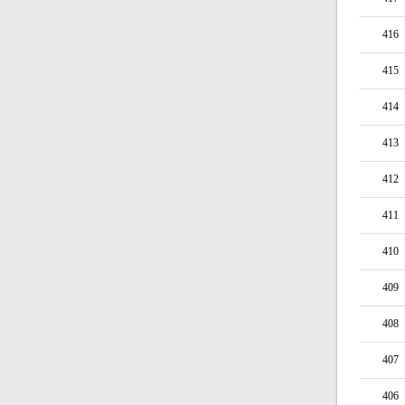
416
415
414
413
412
411
410
409
408
407
406