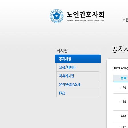
Total 450
번호
420
419
418
417