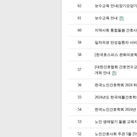
62
보수교육 안내(장기요양기
61
보수교육 안내
60
지역사회 통합돌봄 간호사
59
일차의료 만성질환자 서비
58
[한국호스피스·완화의료학회
[대한간호협회 간호연수교육
57
개최 안내
56
한국노인간호학회 2024
55
2024년도 한국재활간호
54
한국노인간호학회 2024
53
노인 생애말기 돌봄 교육자 
52
노인간호사회 주관 5월 2